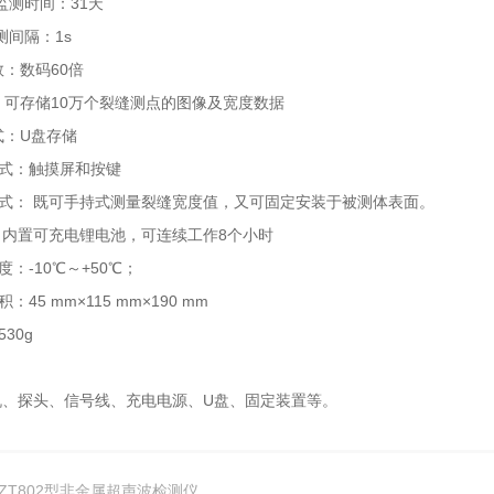
长可监测时间：31天
监测间隔：1s
数：数码60倍
量：可存储10万个裂缝测点的图像及宽度数据
方式：U盘存储
作方式：触摸屏和按键
量方式： 既可手持式测量裂缝宽度值，又可固定安装于被测体表面。
源： 内置可充电锂电池，可连续工作8个小时
温度：-10℃～+50℃；
体积：45 mm×115 mm×190 mm
530g
：
机、探头、信号线、充电电源、U盘、固定装置等。
ZT802型非金属超声波检测仪