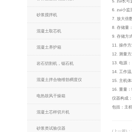
5. zui
6. zui小
砂浆搅拌机
7. 放大倍
8. 存储
混凝土取芯机
9. 存储
11. 操
混凝土养护箱
12. 测
13. 电
岩石切割机，锯石机
14. 工作
混凝土拌合物维勃稠度仪
15. 主机
16. 重量：
电热鼓风干燥箱
仪器构成
包括：主
混凝土芯样切片机
砂浆类试验仪器
(上一篇)
：