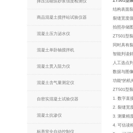
ZT501
择压法砌筑砂浆强度检测仪
结构表面
商品混凝土搅拌站试验仪器
裂缝宽度
拍照存储
混凝土压力泌水仪
ZT501
同时具有
混凝土单卧轴搅拌机
智能判读
人工选点
混凝土贯入阻力仪
数据与图
功能*的
混凝土含气量测定仪
ZT501
1. 数字
自密实混凝土试验仪器
2. 裂缝
混凝土抗渗仪
3. 测量精
4. 可估读
标养室全自动控制仪