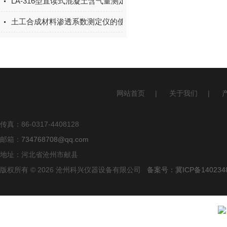
LA-316型直读式混凝土含气量测定仪操作使用
土工合成材料渗透系数测定仪的使用说明书
网站首页
|
关于我们
|
传真：86-0317-4408128
邮箱：
734768708@qq.com
地址：河北省沧州市献县
版权所有 © 2026 沧州科兴仪器设备有限公司
备案号：冀ICP备140234