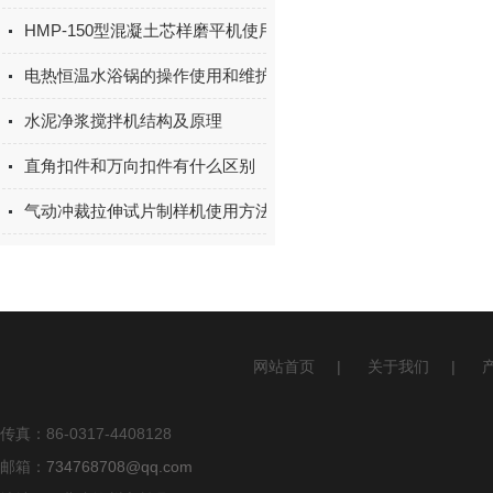
HMP-150型混凝土芯样磨平机使用方法
电热恒温水浴锅的操作使用和维护
水泥净浆搅拌机结构及原理
直角扣件和万向扣件有什么区别
气动冲裁拉伸试片制样机使用方法及注意事项
网站首页
|
关于我们
|
传真：86-0317-4408128
邮箱：
734768708@qq.com