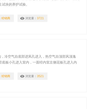
土试块的养护试验。
：
经销商
浏览量：
3721
构，冷空气自底部进风孔进入，热空气自顶部风顶逸
经底板小孔进入室内，一面经内室左侧花板孔进入内
流。使室内温度均匀性较非鼓风式干燥箱更为均匀。
：
经销商
浏览量：
3521