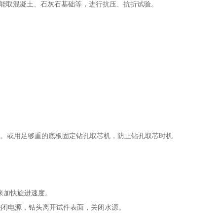
能取混凝土、石灰石基础等，进行抗压、抗折试验。
。或用足够重的底板固定钻孔取芯机，防止钻孔取芯时机
来加快旋进速度。
关闭电源，钻头离开试件表面，关闭水源。