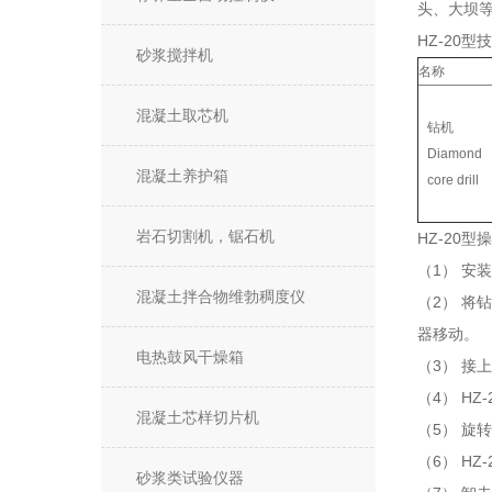
头、大坝
HZ-20型
砂浆搅拌机
名称
混凝土取芯机
钻机
Diamond
混凝土养护箱
core drill
岩石切割机，锯石机
HZ-20型
操
1
（
）
安装
混凝土拌合物维勃稠度仪
2
（
）
将钻
器移动。
电热鼓风干燥箱
3
（
）
接上
4
HZ-
（
）
混凝土芯样切片机
5
（
）
旋转
6
HZ-
（
）
砂浆类试验仪器