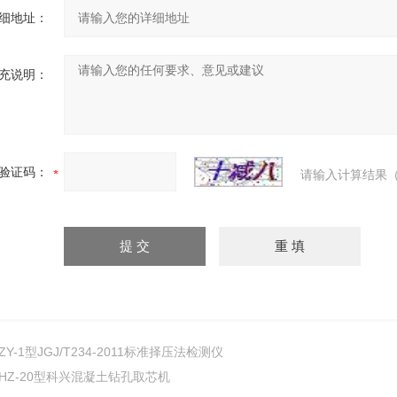
细地址：
充说明：
验证码：
请输入计算结果（
ZY-1型JGJ/T234-2011标准择压法检测仪
HZ-20型科兴混凝土钻孔取芯机