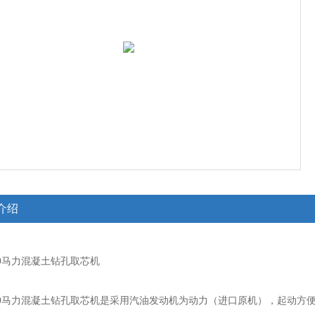
介绍
型10马力混凝土钻孔取芯机
型10马力混凝土钻孔取芯机
是采用汽油发动机为动力（进口原机），起动方