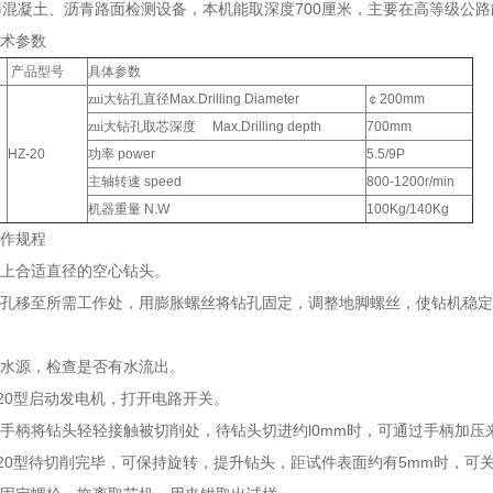
700
等混凝土、沥青路面检测设备，本机能取深度
厘米，主要在高等级公路
技术参数
产品型号
具体参数
zui大钻孔直径
Max.Drilling Diameter
￠
200mm
zui大钻孔取芯深度
Max.Drilling depth
700mm
HZ-20
功率
power
5.5/9P
主轴转速
speed
800-1200r/min
机器重量
N.W
100Kg/140Kg
作规程
上合适直径的空心钻头。
孔移至所需工作处，用膨胀螺丝将钻孔固定，调整地脚螺丝，使钻机稳定
水源，检查是否有水流出。
20型
启动发电机，打开电路开关。
l0mm
手柄将钻头轻轻接触被切削处，待钻头切进约
时，可通过手柄加压
20型
5mm
待切削完毕，可保持旋转，提升钻头，距试件表面约有
时，可