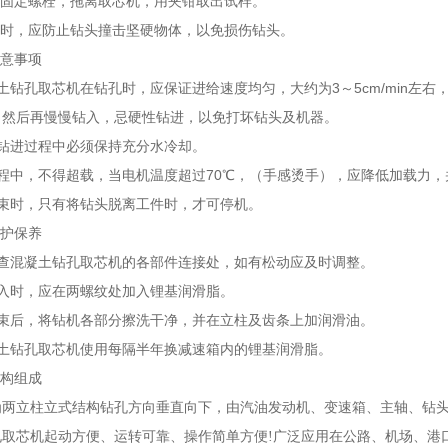
固定螺栓，拖离取芯机，用夹钳取出试样。
时，应防止钻头撞击坚硬物体，以免损伤钻头。
意事项
3
5cm/min
土钻孔取芯机在钻孔时，应保证进给速度均匀，大约为
～
左右
，然后再慢慢钻入，忌硬性钻进，以免打坏钻头及机器。
钻进过程中必须保持充分水冷却。
70
程中，不得超载，当电机温度超过
℃
，（手感烫手），应降低加载力，
束时，只有将钻头脱离工件时，才可停机。
护保养
查混凝土钻孔取芯机的各部件连接处，如有松动应及时调整。
入时，应在两螺纹处加入锂基润滑脂。
束后，将钻机各部分擦洗干净，并在立柱及齿条上加润滑油。
土钻孔取芯机使用每隔半年换减速箱内的锂基润滑脂。
构组成
为两立柱立式结构钻孔方向垂直向下，由汽油发动机、变速箱、主轴、钻
孔取芯机起动方便、运转可靠、操作简单方便!广泛应用在公路、机场、港