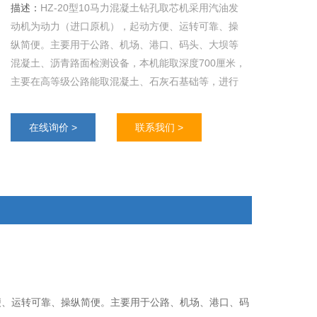
描述：
HZ-20型10马力混凝土钻孔取芯机采用汽油发
动机为动力（进口原机），起动方便、运转可靠、操
纵简便。主要用于公路、机场、港口、码头、大坝等
混凝土、沥青路面检测设备，本机能取深度700厘米，
主要在高等级公路能取混凝土、石灰石基础等，进行
抗压、抗折试验。
在线询价 >
联系我们 >
便、运转可靠、操纵简便。主要用于公路、机场、港口、码