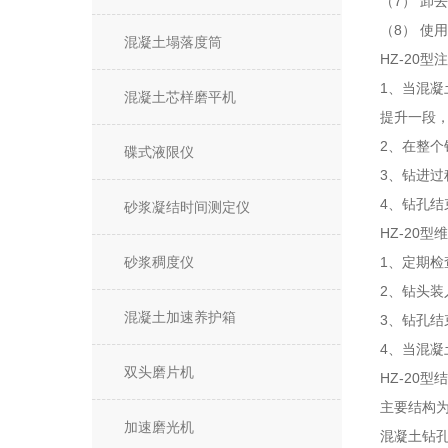
7
（
）
卸去
8
（
）
使用
混凝土塌落度筒
HZ-20型
注
1
、当混凝
混凝土芯样磨平机
提升一段
2
、在整个
碟式液限仪
3
、钻进过
4
、钻孔结
砂浆凝结时间测定仪
HZ-20型
维
砂浆稠度仪
1
、定期检
2
、钻头装
混凝土加速养护箱
3
、钻孔结
4
、当混凝
双头磨片机
HZ-20型
结
主要结构
加速磨光机
混凝土钻