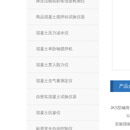
择压法砌筑砂浆强度检测仪
商品混凝土搅拌站试验仪器
混凝土压力泌水仪
混凝土单卧轴搅拌机
混凝土贯入阻力仪
混凝土含气量测定仪
产品
自密实混凝土试验仪器
JKS型碱
混凝土抗渗仪
GBT 5
实验指标
标养室全自动控制仪