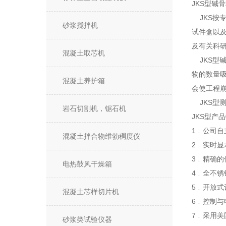
JKS型碱
JKS按专
砂浆搅拌机
试件盒以
及有关科
混凝土取芯机
JKS型
物的数量
混凝土养护箱
会使工程
JKS型
岩石切割机，锯石机
JKS型产
1﹒公司
混凝土拌合物维勃稠度仪
2﹒实时
3﹒精确
电热鼓风干燥箱
4﹒全不
5﹒开放
混凝土芯样切片机
6﹒控制与
7﹒采用
砂浆类试验仪器