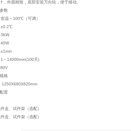
设计，外观精致，底部安装万向轮，便于移动。
术参数
室温～100℃（可调）
0.2℃
3KW
40W
1min
14000min(100天)
80V
器规格
1250X680X820mm
统配置
试件盒、试件架（选配）
试件盒、试件架（选配）