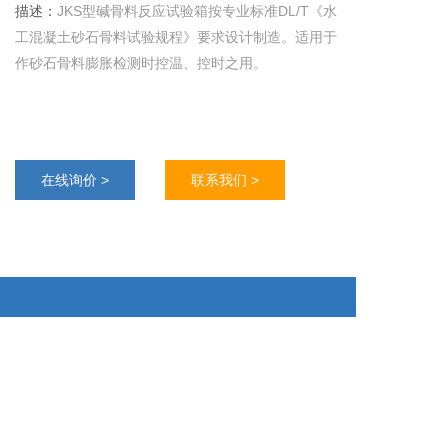
描述：
JKS型碱骨料反应试验箱按专业标准DL/T《水
工混凝土砂石骨料试验规程》要求设计制造。适用于
作砂石骨料膨胀检测时控温、控时之用。
在线询价 >
联系我们 >