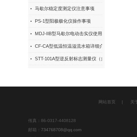
马歇尔稳定度测定仪注意事项
PS-1型阳极极化仪操作事项
MDJ-IIB型马歇尔电动击实仪使用说明书
CF-CA型低温恒温溢流水箱详细介绍
STT-101A型逆反射标志测量仪（多角度）介绍
网站首页
|
关
传真：86-0317-4408128
邮箱：
734768708@qq.com