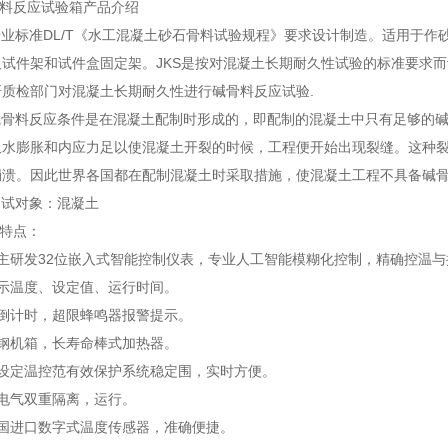
骨料反应试验箱产品介绍
业标准DL/T《水工混凝土砂石骨料试验规程》要求设计制造。适用于
及试件架和试件盒固定架。JKS是按对混凝土长期耐久性试验的标准要求
研质检部门对混凝土长期耐久性进行碱骨料反应试验.
碱骨料反应条件是在混凝土配制时形成的，即配制的混凝土中只有足够的
吸水膨胀和内应力足以使混凝土开裂的时候，工程便开始出现裂缝。这种
崩溃。因此世界各国都在配制混凝土时采取措施，使混凝土工程不具备碱
测试对象：混凝土
品特点：
自主研发32位嵌入式智能控制仪表，专业人工智能模糊化控制，精确控温
显示温度、设定值、运行时间。
的倒计时，超限蜂鸣器报警提示。
锈钢机箱，长寿命棒式加热器。
式设定温控范有效保护系统稳定围，实时方便。
电气双重隔离，运行。
美国进口数字式温度传感器，准确便捷。