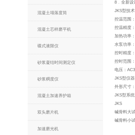
8﹒全新
JKS型技
混凝土塌落度筒
控温范围：
控温精度：±
混凝土芯样磨平机
加热功率：
水泵功率：
碟式液限仪
控时精度：±
控时范围：1～
砂浆凝结时间测定仪
电压：AC3
JKS型仪
砂浆稠度仪
外形尺寸： 
JKS型系
混凝土加速养护箱
JKS
碱骨料大
双头磨片机
碱骨料小
加速磨光机