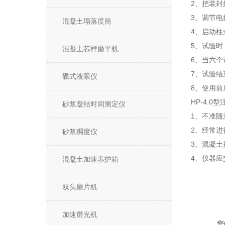
2、把装
3、调节电
混凝土塌落度筒
4、启动柱
5、试验时
混凝土芯样磨平机
6、当六
7、试验
碟式液限仪
8、使用
HP-4.0
砂浆凝结时间测定仪
1、不准
2、经常
砂浆稠度仪
3、混凝
4、仪器
混凝土加速养护箱
双头磨片机
加速磨光机
您