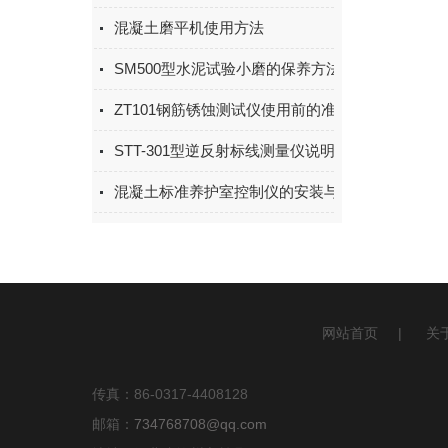
混凝土磨平机使用方法
SM500型水泥试验小磨的保养方法
ZT101钢筋锈蚀测试仪使用前的准备工作
STT-301型逆反射标线测量仪说明书
混凝土标准养护室控制仪的安装与使用
网站首页
|
关
传真：86-0317-4408128
邮箱：
734768708@qq.com