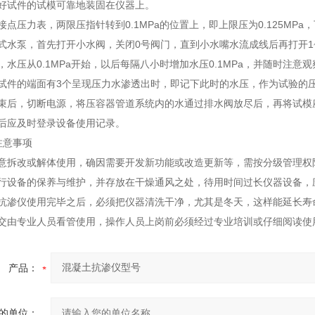
封好试件的试模可靠地装固在仪器上。
接点压力表，两限压指针转到0.1MPa的位置上，即上限压为0.125MPa，下
式水泵，首先打开小水阀，关闭0号阀门，直到小水嘴水流成线后再打开1
，水压从0.1MPa开始，以后每隔八小时增加水压0.1MPa，并随时注意观
个试件的端面有3个呈现压力水渗透出时，即记下此时的水压，作为试验的
结束后，切断电源，将压容器管道系统内的水通过排水阀放尽后，再将试模
前后应及时登录设备使用记录。
型注意事项
随意拆改或解体使用，确因需要开发新功能或改造更新等，需按分级管理权
进行设备的保养与维护，并存放在干燥通风之处，待用时间过长仪器设备，
土抗渗仪使用完毕之后，必须把仪器清洗干净，尤其是冬天，这样能延长寿
应交由专业人员看管使用，操作人员上岗前必须经过专业培训或仔细阅读使
产品：
的单位：