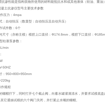
所谓抗渗性能是指构筑物所使用的材料能抵抗水和或其他液体（轻油、重油
0型混凝土抗渗仪型号主要技术参数
工作压力：4mpa
方式：自动恒压（数显型：自动恒压且自动升压）
作试件数：6个
何尺寸（亦称主模）模腔上口直径：Φ174.8mm，模腔下口直径：Φ185m
.0型柱塞泵参数：
L/min
：
W
-50HZ
：950×800×950mm
220kg
型操作规程
的螺帽拧下，同时打开七个截止阀，向蓄水罐灌满清水，并要求试模底盘内
将其它通抽试模的六个阀门关闭，并打紧止水嘴的螺帽。