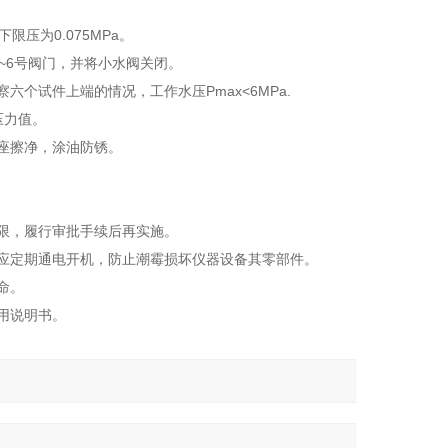
限压为0.075MPa。
~6号阀门，并将小水阀关闭。
察六个试件上端的情况，工作水压Pmax<6MPa.
压力值。
座擦净，涂油防锈。
限，履行审批手续后再实施。
应定期通电开机，防止潮霉损坏仪器设备其零部件。
命。
用说明书。