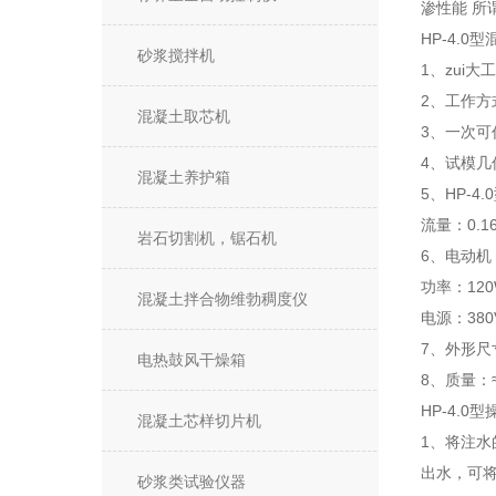
渗性能 
HP-4.
砂浆搅拌机
1、zui大
2、工作
混凝土取芯机
3、一次可
4、试模几
混凝土养护箱
5、HP-4
流量：0.16
岩石切割机，锯石机
6、电动机
功率：120
混凝土拌合物维勃稠度仪
电源：380V
7、外形尺寸
电热鼓风干燥箱
8、质量：≈
HP-4.0
混凝土芯样切片机
1、将注水
出水，可
砂浆类试验仪器