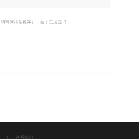
填写阿拉伯数字），如：三加四=7
书
|
联系我们