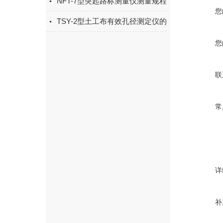
NFT-7型突起路标测量仪测量规程
您
TSY-2型土工布有效孔径测定仪的操作规程
您
联
常
详
补