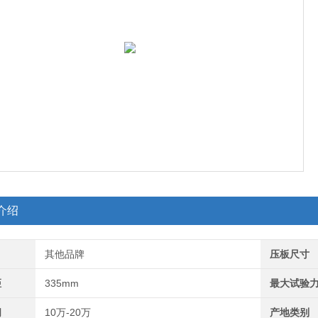
介绍
其他品牌
压板尺寸
距
335mm
最大试验
间
10万-20万
产地类别