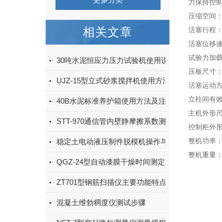
力保持控制范
压缩空间：
相关文章
活塞行程：
活塞位移速度
试验力加载速
30吨水泥恒应力压力试验机使用说明书
压板尺寸：
UJZ-15型立式砂浆搅拌机使用方法
活塞运动
立柱间有效
40B水泥标准养护箱使用方法及注意事项
主机外形尺寸
STT-970通信管内壁静摩擦系数测试仪说明书
控制柜外形尺
整机功率：3
稳定土电动液压制件脱模机操作与使用
整机重量：约
QGZ-24型自动漆膜干燥时间测定器使用说明书
ZT701型钢筋扫描仪主要功能特点
混凝土维勃稠度仪测试步骤