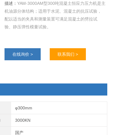
描述：
YAW-3000AM型300吨混凝土恒应力压力机是主
机油源分体结构；适用于水泥、混凝土的抗压试验，
配以适当的夹具和测量装置可满足混凝土的劈拉试
验、静压弹性模量试验。
在线询价 >
联系我们 >
φ300mm
力
3000KN
国产