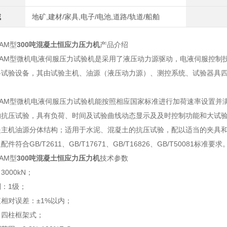
域
地矿,建材/家具,电子/电池,道路/轨道/船舶
0AM型
300吨混凝土恒应力压力机
产品介绍
000AM型微机电液伺服压力试验机是采用了液压动力源驱动，电液伺服控
试验设备，其由试验主机、油源（液压动力源）、测控系统、试验器具四部
000AM型微机电液伺服压力试验机能按照相应国家标准进行加荷速率设置
的抗压试验，具有负荷、时间及试验曲线动态显示及及时控制功能和大试
是主机油源分体结构；适用于水泥、混凝土的抗压试验，配以适当的夹具
件符合GB/T2611、GB/T17671、GB/T16826、GB/T50081标准要求
0AM型
300吨混凝土恒应力压力机
技术参数
000kN；
：1级；
相对误差：±1%以内；
：四柱框架式；