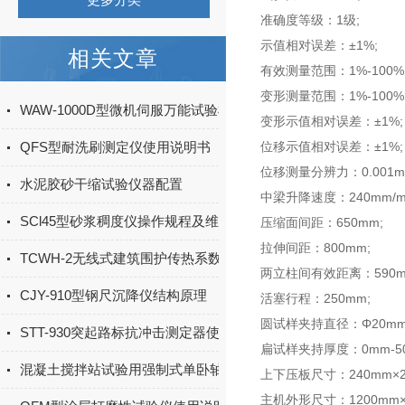
准确度等级：1级;
示值相对误差：±1%;
相关文章
有效测量范围：1%-100%
变形测量范围：1%-100%F
WAW-1000D型微机伺服万能试验机安全操作规程
变形示值相对误差：±1%;
QFS型耐洗刷测定仪使用说明书
位移示值相对误差：±1%;
位移测量分辨力：0.001m
水泥胶砂干缩试验仪器配置
中梁升降速度：240mm/mi
SCl45型砂浆稠度仪操作规程及维护保养
压缩面间距：650mm;
拉伸间距：800mm;
TCWH-2无线式建筑围护传热系数现场检测仪说明书
两立柱间有效距离：590m
CJY-910型钢尺沉降仪结构原理
活塞行程：250mm;
圆试样夹持直径：Φ20mm–
STT-930突起路标抗冲击测定器使用说明书
扁试样夹持厚度：0mm-50
混凝土搅拌站试验用强制式单卧轴混凝土搅拌机的安全操作规程
上下压板尺寸：240mm×2
主机外形尺寸：1200mm×9