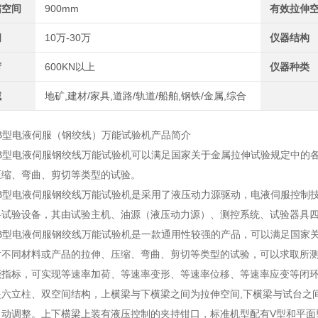
缩空间
900mm
有效拉伸
间
10万-30万
仪器结构
荷
600KN以上
仪器种类
域
地矿,建材/家具,道路/轨道/船舶,钢铁/金属,综合
00B型电液伺服（钢绞线）万能试验机产品简介
00B型电液伺服钢绞线万能试验机可以满足国家关于金属拉伸试验规定中
压缩、弯曲、剪切等类型的试验。
00B型电液伺服钢绞线万能试验机是采用了液压动力源驱动，电液伺服控
试验设备，其由试验主机、油源（液压动力源）、测控系统、试验器具四部
00B型电液伺服钢绞线万能试验机是一款通用性较强的产品，可以满足国
对不同材料或产品的拉伸、压缩、弯曲、剪切等类型的试验，可以求取所
能指标，可实现等速率加荷、等速率变形、等速率位移、等速率应变等闭
是六立柱、双空间结构，上横梁与下横梁之间为拉伸空间,下横梁与试台之
自动调整。上下横梁上装有液压控制的夹持钳口，标准机型配有V型和平面