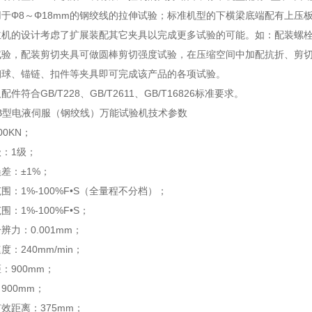
于Φ8～Φ18mm的钢绞线的拉伸试验；标准机型的下横梁底端配有上压
主机的设计考虑了扩展装配其它夹具以完成更多试验的可能。如：配装螺
试验，配装剪切夹具可做圆棒剪切强度试验，在压缩空间中加配抗折、剪
钢球、锚链、扣件等夹具即可完成该产品的各项试验。
产品简介
件符合GB/T228、GB/T2611、GB/T16826标准要求。
00B型电液伺服（钢绞线）万能试验机技术参数
0KN；
：1级；
差：±1%；
围：1%-100%F•S（全量程不分档）；
：1%-100%F•S；
辨力：0.001mm；
：240mm/min；
事项
：900mm；
900mm；
效距离：375mm；