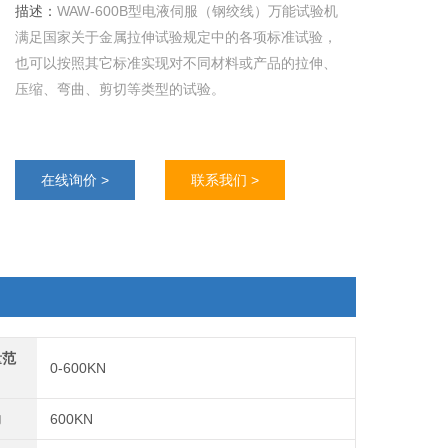
描述：
WAW-600B型电液伺服（钢绞线）万能试验机
满足国家关于金属拉伸试验规定中的各项标准试验，
也可以按照其它标准实现对不同材料或产品的拉伸、
压缩、弯曲、剪切等类型的试验。
在线询价 >
联系我们 >
量范
0-600KN
力
600KN