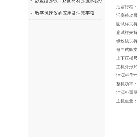
数显路强仪，路面材料强度试验仪简介
活塞行程：
数字风速仪的应用及注意事项
活塞移动最大
圆试样夹持
扁试样夹持
钢绞线夹持
弯曲试验支
上下压板尺
主机外形尺寸
油源柜尺寸：
整机功率：2
油源柜重量
主机重量：约