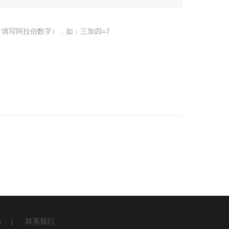
填写阿拉伯数字），如：三加四=7
书
|
联系我们