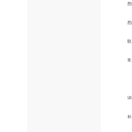
您
您
联
常
详
补