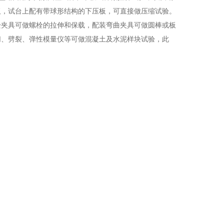
板，试台上配有带球形结构的下压板，可直接做压缩试验。
栓夹具可做螺栓的拉伸和保载，配装弯曲夹具可做圆棒或板
切、劈裂、弹性模量仪等可做混凝土及水泥样块试验，此