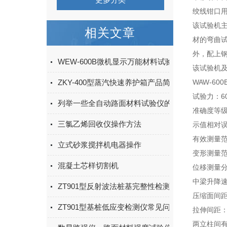
绞线钳口用
该试验机
相关文章
材的弯曲
外，配上
WEW-600B微机显示万能材料试验机（钢绞线）
该试验机及配
ZKY-400型蒸汽快速养护箱产品简介
WAW-6
试验力：60
列举一些全自动路面材料试验仪的具体型号
准确度等级
三氯乙烯回收仪操作方法
示值相对误
有效测量范
立式砂浆搅拌机电器操作
变形测量范围
混凝土芯样切割机
位移测量分
中梁升降速度
ZT901型反射波法桩基完整性检测分析仪现场注意
压缩面间距
ZT901型基桩低应变检测仪常见问题解答
拉伸间距：
两立柱间有