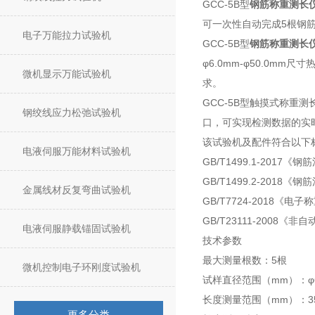
GCC-5B型
钢筋称重测长
可一次性自动完成5根钢
电子万能拉力试验机
GCC-5B型
钢筋称重测长
φ6.0mm-φ50.0
微机显示万能试验机
求。
GCC-5B型触摸式称
钢绞线应力松弛试验机
口，可实现检测数据的实
该试验机及配件符合以下
电液伺服万能材料试验机
GB/T1499.1-201
GB/T1499.2-201
金属线材反复弯曲试验机
GB/T7724-2018《电
GB/T23111-2008《非
电液伺服静载锚固试验机
技术参数
最大测量根数：5根
微机控制电子环刚度试验机
试样直径范围（mm）：φ6.0
长度测量范围（mm）：355.
更多分类