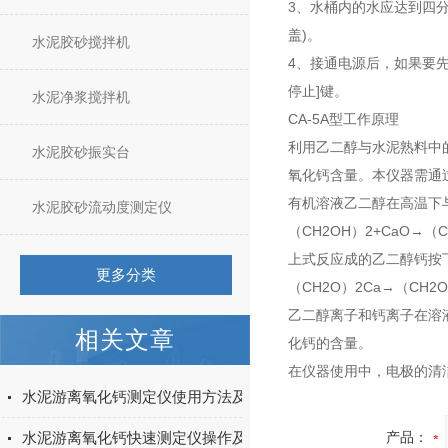
3、水桶内的水应达到四分
盖)。
水泥胶砂搅拌机
4、接通电源后，如果要先
停止]键。
水泥净浆搅拌机
CA-5A型
工作原理
利用乙二醇与水泥熟料中
水泥胶砂振实台
氧化钙含量。本仪器需通
有机溶液乙二醇在高温下
水泥胶砂流动度测定仪
（CH2OH）2+CaO→（C
上式反应成的乙二醇钙按
更多分类
（CH2O）2Ca→（CH2O）
乙二醇离子和钙离子在溶
相关文章
化钙的含量。
在仪器使用中，电极的清
水泥游离氧化钙测定仪使用方法及注意事项
水泥游离氧化钙快速测定仪操作及注意事项
产品：