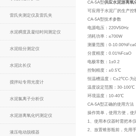
CA-5A型
供应水泥游离氧
可应用于水泥厂的生产控
雷氏夹测定仪及雷氏夹
CA-5A型
技术参数
电源电压：220V50Hz
水泥稠度及凝结时间测定仪
消耗功率：≤700W
测量范围：0-10.00%Fca
水泥组分测定仪
分度精度：0.01%FcaO
电极常数：1±0.2
水泥比长仪
控制精度：±0.5℃
恒温槽温度：C±2℃C-
搅拌站专用光度计
温度设定范围：30-100℃
环境温度：10-40℃
水泥氯离子分析仪
CA-5A型
正确的使用方法
操作简单，使用方便，使
水泥游离氧化钙测定仪
1、使用本仪器时需把本
2、放置锥形瓶前，先用
液压电动脱模器