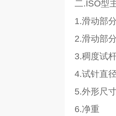
二.ISO
1.滑动
2.滑动
3.稠度
4.试针
5.外形尺
6.净