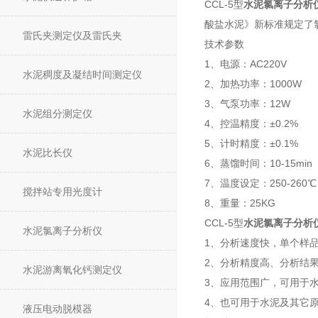
CCL-5型
水泥氯离子分析
酸盐水泥》新标准规定了氯
雷氏夹测定仪及雷氏夹
技术参数
1、电源：AC220V
水泥稠度及凝结时间测定仪
2、加热功率：1000W
3、气泵功率：12W
水泥组分测定仪
4、控温精度：±0.2%
5、计时精度：±0.1%
水泥比长仪
6、蒸馏时间：10-15min
7、温度设定：250-260℃
搅拌站专用光度计
8、重量：25KG
CCL-5型
水泥氯离子分析
水泥氯离子分析仪
1、分析速度快，单个样品
2、分析精度高、分析结
水泥游离氧化钙测定仪
3、应用范围广，可用于
4、也可用于水泥及其它
液压电动脱模器