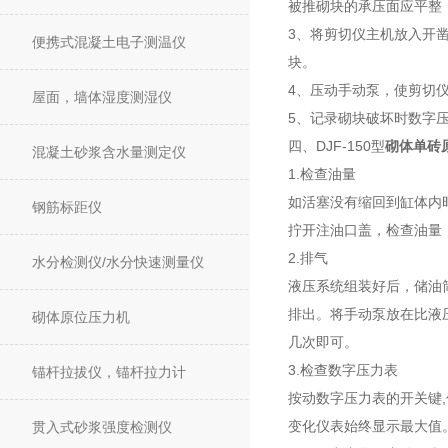
被推砌块的承压面应平整
3、将剪切仪主机放入开
便携式混凝土电子测温仪
块。
4、压动手动泵，使剪切仪
屋面，墙体湿度测湿仪
5、记录砌块破坏时数字
四、DJF-150型
砌体单砖
混凝土砂浆含水量测定仪
1.检查油量
如活塞没有缩回到缸体内
钢筋标距仪
拧开注油口盖，检查油量，
2.排气
水分检测仪/水分快速测量仪
液压系统组装好后，储油
排出。将手动泵放在比液
砌体原位压力机
几次即可。
3.检查数字压力表
锚杆拉拔仪，锚杆拉力计
按动数字压力表的开关键
变化仪表始终显示最大值
贯入式砂浆强度检测仪