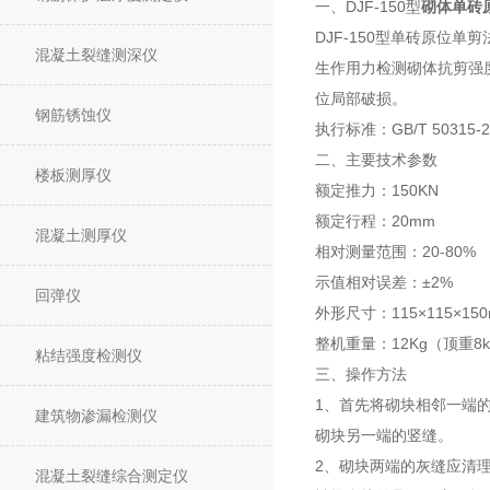
一、DJF-150型
砌体单砖
DJF-150型单砖原
混凝土裂缝测深仪
生作用力检测砌体抗剪强
位局部破损。
钢筋锈蚀仪
执行标准：GB/T 5031
二、主要技术参数
楼板测厚仪
额定推力：150KN
额定行程：20mm
混凝土测厚仪
相对测量范围：20-80%
示值相对误差：±2%
回弹仪
外形尺寸：115×115×1
整机重量：12Kg（顶重8k
粘结强度检测仪
三、操作方法
1、首先将砌块相邻一端的
建筑物渗漏检测仪
砌块另一端的竖缝。
2、砌块两端的灰缝应清
混凝土裂缝综合测定仪