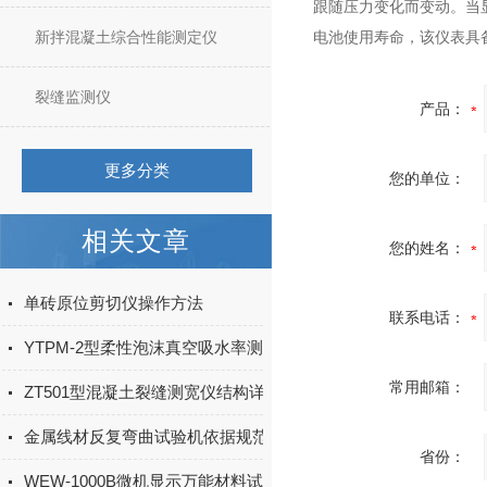
跟随压力变化而变动。当
新拌混凝土综合性能测定仪
电池使用寿命，该仪表具
裂缝监测仪
产品：
更多分类
您的单位：
相关文章
您的姓名：
单砖原位剪切仪操作方法
联系电话：
YTPM-2型柔性泡沫真空吸水率测定仪使用方法
常用邮箱：
ZT501型混凝土裂缝测宽仪结构详解
金属线材反复弯曲试验机依据规范
省份：
WEW-1000B微机显示万能材料试验机（钢绞线）用途及技术指