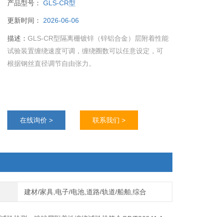
产品型号：
GLS-CR型
更新时间：
2026-06-06
描述：
GLS-CR型隔离栅镀锌（锌铝合金）层附着性能
试验装置缠绕速度可调，缠绕圈数可以任意设定，可
根据钢丝直径调节自由张力。
在线询价 >
联系我们 >
建材/家具,电子/电池,道路/轨道/船舶,综合