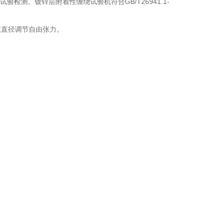
验检测。镀锌层附着性缠绕试验机符合GB/T26941.1-
丝直径调节自由张力。