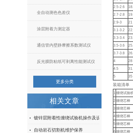
2.5-2.6
18
全自动测色色差仪
2.7-2.8
19
2.9-3
21
涂层附着力测定器
3.1-3.2
22
3.3-3.4
23
通信管内壁静摩擦系数测试仪
3.5-3.6
25
3.7-3.8
26
4
28
反光膜防粘纸可剥离性能测试仪
4.5
31
5
35
更多分类
装箱清单
1
缠绕试验
相关文章
2
缠绕芯棒
3
缠绕芯棒
4
缠绕芯棒
​镀锌层附着性缠绕试验机操作及设置
5
缠绕芯棒
自动岩石切割机维护保养
6
缠绕芯棒