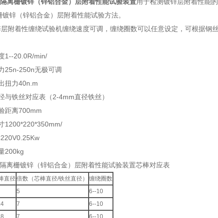
R型隔离栅镀锌（锌铝合金）层附着性能试验装置
用于检测镀锌层附着性能的试
离栅镀锌（锌铝合金）层附着性能试验方法。
锌层附着性缠绕试验机缠绕速度可调，缠绕圈数可以任意设定，可根据钢
：
--20.0R/min/
25n-250n无极可调
扭力40n.m
径与铁丝对应表（2-4mm直径铁丝）
验距离700mm
200*220*350mm/
20V0.25Kw
200kg
R型隔离栅镀锌（锌铝合金）层附着性能试验装置芯棒对应表
棒直径
倍数（芯棒直径/铁丝直径）
缠绕圈数
5
6--10
.4
7
6--10
.8
7
6--10