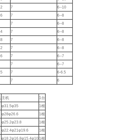
.2
7
6--10
.6
7
6--8
7
6--8
.4
7
6--8
.8
7
6--8
.2
7
6--8
.6
7
6--7
7
6--7
.5
7
6-6.5
7
6
机
主机
1台
φ31.5φ35
1根
φ28φ26.6
1根
φ25.2φ23.8
1根
φ22.4φ21φ19.6
1根
φ18.2φ16.8φ15.4φ10
1根