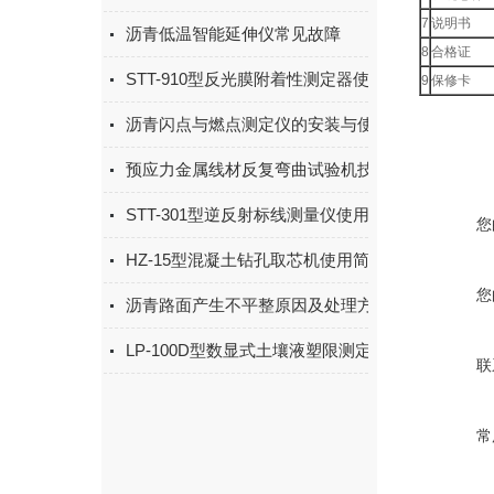
7
说明书
沥青低温智能延伸仪常见故障
8
合格证
STT-910型反光膜附着性测定器使用说明书
9
保修卡
沥青闪点与燃点测定仪的安装与使用说明、技术参
预应力金属线材反复弯曲试验机技术参数
STT-301型逆反射标线测量仪使用简介
您
HZ-15型混凝土钻孔取芯机使用简介
您
沥青路面产生不平整原因及处理方法
LP-100D型数显式土壤液塑限测定仪使用说明书
联
常