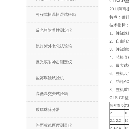
GLS-C
2011隔
可程式恒温恒湿试验箱
特点：镀
技术指标
反光膜附着性测定仪
1、缠绕速度1
2、自由张力
氙灯紫外老化试验箱
3、缠绕输出
4、芯棒直
反光膜耐冲击测定仪
5、最大试
6、整机尺寸1
盐雾腐蚀试验机
7、功耗AC2
8、整机重量
高低温交变试验箱
GLS-C
铁丝直径
芯
玻璃珠筛分器
2
10
2.1-2.2
15
路面标线厚度测量仪
2.3-2.4
16