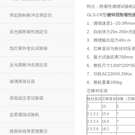
特点：附着性缠绕试验机
GLS-CR型
镀锌层附着性
突起路标耐冲击测定仪
1、缠绕速度1--20.0R/min
反光膜附着性测定仪
2、自由张力25n-250n
3、缠绕输出扭力40n.m
氙灯紫外老化试验箱
4、芯棒直径与铁丝对应表
5、最大试验距离700mm
反光膜耐冲击测定仪
6、整机尺寸1200*220*35
7、功耗AC220V0.25Kw
玻璃珠筛分器
8、整机重量200kg
芯棒对应表
高低温交变试验箱
铁丝直径
芯棒直径
倍数（芯棒
2
10
5
2.1-2.2
15.4
7
盐雾腐蚀试验机
2.3-2.4
16.8
7
2.5-2.6
18.2
7
路面标线厚度测量仪