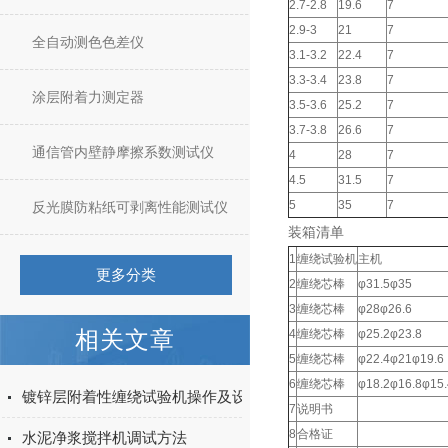
2.7-2.8
19.6
7
2.9-3
21
7
全自动测色色差仪
3.1-3.2
22.4
7
3.3-3.4
23.8
7
涂层附着力测定器
3.5-3.6
25.2
7
3.7-3.8
26.6
7
通信管内壁静摩擦系数测试仪
4
28
7
4.5
31.5
7
5
35
7
反光膜防粘纸可剥离性能测试仪
装箱清单
1
缠绕试验机
主机
更多分类
2
缠绕芯棒
φ31.5φ35
3
缠绕芯棒
φ28φ26.6
相关文章
4
缠绕芯棒
φ25.2φ23.8
5
缠绕芯棒
φ22.4φ21φ19.6
6
缠绕芯棒
φ18.2φ16.8φ15
​镀锌层附着性缠绕试验机操作及设置
7
说明书
8
合格证
水泥净浆搅拌机调试方法