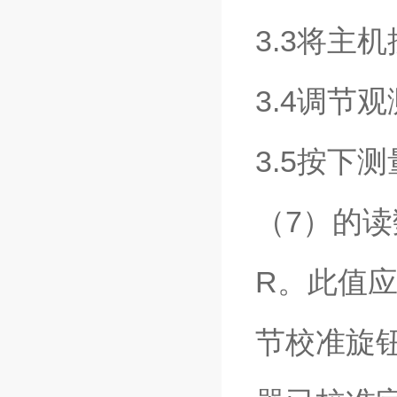
3.3将主
3.4调节观
3.5按下
（7）的
R。此值
节校准旋