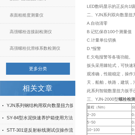
LED数码显示的正反向
二、YJN系列双向数显扭
表面粗糙度测量仪
A.自动清零
高强螺栓连接副检测仪
B.记忆保存100个测量值
C.计量单位切换
高强螺栓抗滑移系数检测仪
D.*报警
E.欠电报警等各项功能。
扳头采用棘轮式，可快速
更多分类
观准确，性能稳定，操作
天，船舶，铁路，建筑，
相关文章
此系列智能数显扭力扳手已
三、YJN-2000型
螺栓检
YJN系列钢结构用双向数显扭力扳手设备简介
量程（Nm）
2~20
0
SY-84型水泥快速养护箱使用方法
5~50
0
STT-301逆反射标线测试仪操作流程
10~100
0