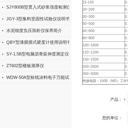
15-150
0
SJY800B型贯入式砂浆强度检测仪测点布置及故障检测
20~200
0
30~300
0
JGY-3型集料坚固性试验仪说明书
50~500
0
水泥细度负压筛析仪保养简介
60~600
0
80~800
0
QBY型漆膜摆式硬度计使用说明书
100~1000
0
120~1200
0
SY-1.5B型电脑沥青延伸度测定仪操作说明
150~1500
0
ZT602型楼板测厚仪
200~2000
0
300~3000
0
WDW-50A型标线涂料电子万能试验机产品介绍
绝缘电阻：1000（ΜΩ）工作
产品：
您的单位：