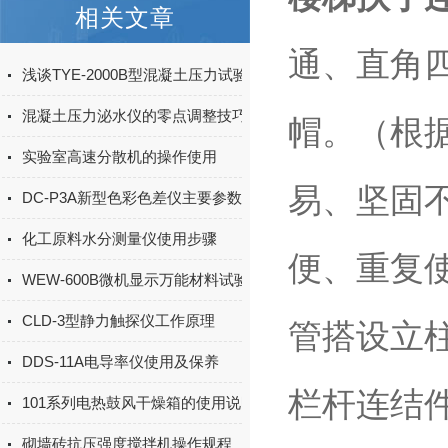
相关文章
通、直角
浅谈TYE-2000B型混凝土压力试验机的注意事项
混凝土压力泌水仪的零点调整技巧
帽。（根
实验室高速分散机的操作使用
易、坚固
DC-P3A新型色彩色差仪主要参数与特点
化工原料水分测量仪使用步骤
便、重复
WEW-600B微机显示万能材料试验机（钢绞线）产品简介
CLD-3型静力触探仪工作原理
管搭设立
DDS-11A电导率仪使用及保养
栏杆连结
101系列电热鼓风干燥箱的使用说明书
砌墙砖抗压强度搅拌机操作规程