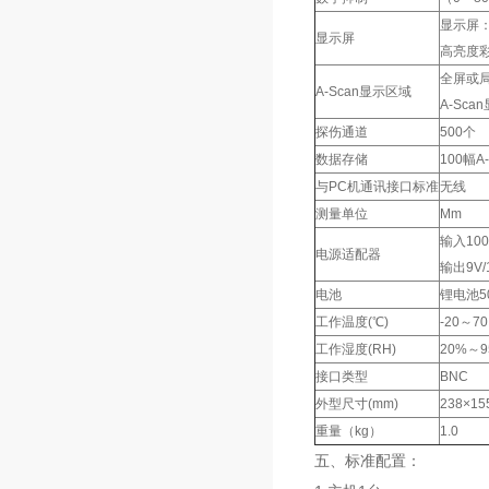
显示屏
显示屏
高亮度
全屏或
A-Scan显示区域
A-Sca
探伤通道
500个
数据存储
100幅A
与PC机通讯接口标准
无线
测量单位
Mm
输入100
电源适配器
输出9V/1
电池
锂电池50
工作温度(℃)
-20～70
工作湿度(RH)
20%～9
接口类型
BNC
外型尺寸(mm)
238×15
重量（kg）
1.0
五、标准配置：