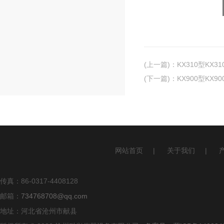
(上一篇)
：
KX310型KX
(下一篇)
：
KX900型KX
网站首页
|
关于我们
|
传真：86-0317-4408128
邮箱：
734768708@qq.com
地址：河北省沧州市献县