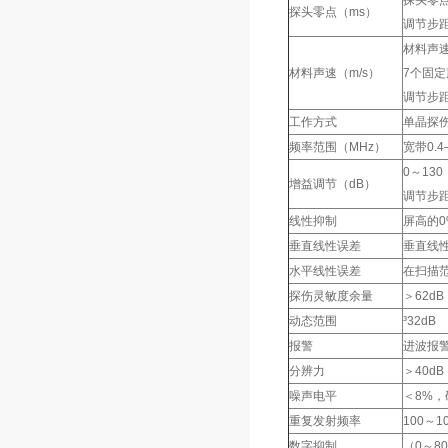
探头零点：
探头零点（ms）
调节步距
材料声速：
材料声速（m/s）
7个固定声速
调节步距
工作方式
单晶探
频率范围（MHz）
宽带0.4
0～130
增益调节（dB）
调节步距
线性抑制
屏高的0
垂直线性误差
垂直线
水平线性误差
在扫描范
探伤灵敏度余量
＞62d
动态范围
³32dB
报警
进波报
分辨力
＞40d
噪声电平
＜8%，
重复发射频率
100～1
数字抑制
（0～