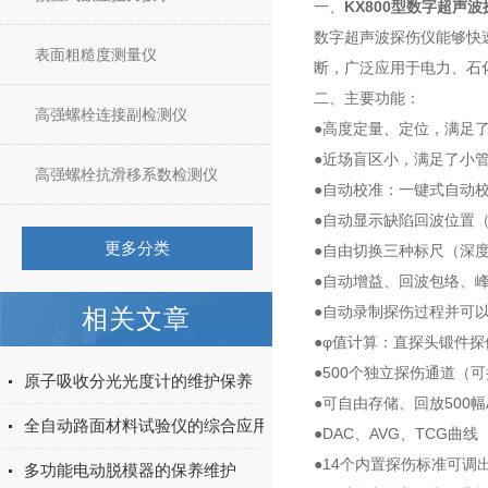
一、
KX800型数字超声
数字超声波探伤仪能够快
表面粗糙度测量仪
断，广泛应用于电力、石
二、主要功能：
高强螺栓连接副检测仪
●高度定量、定位，满足
●近场盲区小，满足了小
高强螺栓抗滑移系数检测仪
●自动校准：一键式自动校
●自动显示缺陷回波位置（
更多分类
●自由切换三种标尺（深度
●自动增益、回波包络、
●自动录制探伤过程并可
相关文章
●φ值计算：直探头锻件
●500个独立探伤通道
原子吸收分光光度计的维护保养
●可自由存储、回放500
全自动路面材料试验仪的综合应用与发展趋势
●DAC、AVG、TCG
●14个内置探伤标准可调
多功能电动脱模器的保养维护