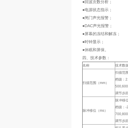
●回波次数分析；
●电源状态指示；
●闸门声光报警；
●DAC声光报警；
●屏幕的冻结和解冻；
●时钟显示；
●休眠和屏保。
四、技术参数：
名称
技术数
扫描范围
档级：2.5,
扫描范围（mm）
500,600
调节步距
脉冲移位
档级：-20,
脉冲移位（ms）
700,800
调节步距：