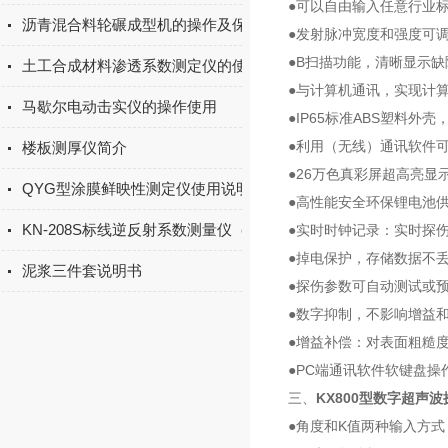
●可以自由输入任意行业
沥青混合料轮碾成型机的操作及保养
●发射脉冲宽度和强度可
●B扫描功能，清晰显示
土工合成材料渗透系数测定仪的使用说明书
●与计算机通讯，实现计算
马歇尔电动击实仪的操作使用
●IP65标准ABS塑料
●利用（无线）通讯软件
楼板测厚仪简介
●26万色真彩屏超高亮显
QYG型涂膜鲜映性测定仪使用说明书
●高性能安全环保锂电池供
KN-208S标线逆反射系数测量仪（实用版）
●实时时钟记录：实时探
●掉电保护，存储数据不
泥浆三件套说明书
●探伤参数可自动测试或
●数字抑制，不影响增益
●增益补偿：对表面粗糙
●PC端通讯软件软键盘
三、
KX800型数字超声
●角度和K值两种输入方式