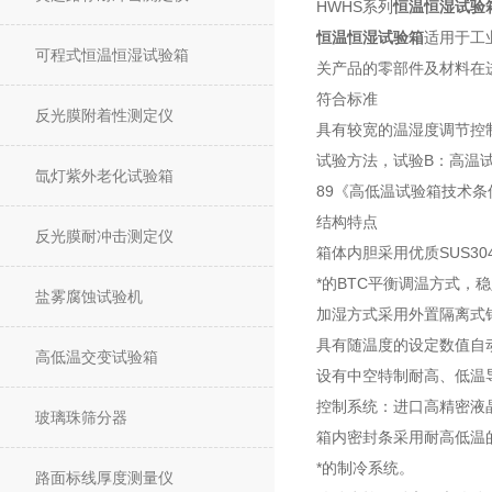
HWHS系列
恒温恒湿试验
恒温恒湿试验箱
适用于工
可程式恒温恒湿试验箱
关产品的零部件及材料在
符合标准
反光膜附着性测定仪
具有较宽的温湿度调节控制
试验方法，试验B：高温试
氙灯紫外老化试验箱
89《高低温试验箱技术条
结构特点
反光膜耐冲击测定仪
箱体内胆采用优质SUS3
*的BTC平衡调温方式
盐雾腐蚀试验机
加湿方式采用外置隔离式
具有随温度的设定数值自
高低温交变试验箱
设有中空特制耐高、低温
控制系统：进口高精密液
玻璃珠筛分器
箱内密封条采用耐高低温
*的制冷系统。
路面标线厚度测量仪