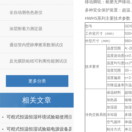
移动脚轮：耐磨无声移动
多种安全保护装置：超温
全自动测色色差仪
HWHS系列
主要技术参数
型号
GD
涂层附着力测定器
工作室尺寸（mm）
500
外型尺寸（mm）
980
通信管内壁静摩擦系数测试仪
温度范围
A:-
温度波动度
≤±0
反光膜防粘纸可剥离性能测试仪
温度均匀度
≤±2
技术要求
湿度范围
30～
湿度偏差
≤+2
更多分类
升降温速率
升温≥
保温材料
超细
相关文章
加热器
镍铬
加湿器
加湿
冷热交换系统
冷却器
多级
可程式恒温恒湿环境试验箱使用注意事项
空气循环
单循
可程式恒温恒湿试验箱电源设备及安装方法
制冷方式
单元