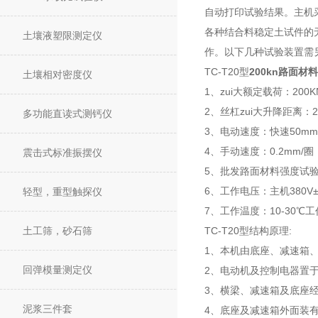
自动打印试验结果。主机
各种结合料稳定土试件的
土壤液塑限测定仪
作。以下几种试验装置需
TC-T20型
200kn路面
土壤相对密度仪
1、zui大额定载荷：200K
2、丝杠zui大升降距离：2
多功能直读式测钙仪
3、电动速度：快速50mm/m
4、手动速度：0.2mm/圈
震击式标准振摆仪
5、批发路面材料强度试验仪
6、工作电压：主机380V±
轻型，重型触探仪
7、工作温度：10-30℃工
土工筛，砂石筛
TC-T20型
结构原理:
1、本机由底座、减速箱
回弹模量测定仪
2、电动机及控制电器置
3、横梁、减速箱及底座
泥浆三件套
4、底座及减速箱外面装