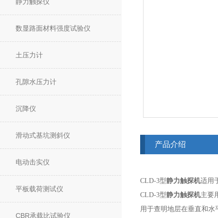
静力触探仪
数显路面材料强度试验仪
土压力计
孔隙水压力计
沉降仪
滑动式基坑测斜仪
产品介绍
电动击实仪
CLD-3型
静力触探机
适用
平板载荷测试仪
CLD-3型
静力触探机
主要
用于查明地层在垂直和水
CBR承载比试验仪