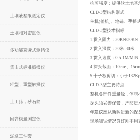
抗剪强度；提供软土地基
CLD-3型
结构形式
土壤液塑限测定仪
主机(整机)、地锚、手
CLD-3型
技术指标
土壤相对密度仪
1.贯入阻力：20KN/30KN
2.贯入深度：20米-30米
多功能直读式测钙仪
3.贯入速度：0.5-1M/MIN
4.探头截面：10cm²、15cm
震击式标准振摆仪
5.十子板剪切：小于132Kp
轻型，重型触探仪
CLD-3型
主要特点
整机各部件重量轻，体积
土工筛，砂石筛
探头须妥善保管，严防进
年建议应从新购进新的探
回弹模量测定仪
现场测试情况良好则不用
泥浆三件套