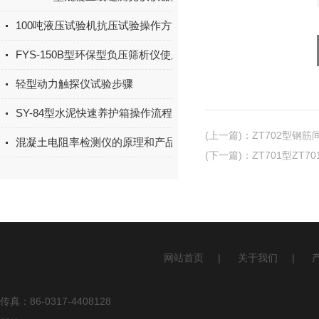
100吨液压试验机抗压试验操作方法
FYS-150B型环保型负压筛析仪使用说明书
轻型动力触探仪试验步骤
SY-84型水泥快速养护箱操作流程
(上一篇)
：
ZT702型钢
混凝土电阻率检测仪的原理和产品特点
(下一篇)
：
ZT701型ZT
网站首页
|
关于我们
|
传真：86-0317-4408128