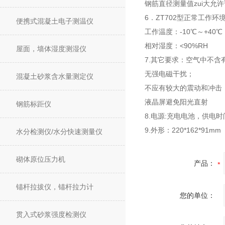
钢筋直径测量值zui大允
6．ZT702型
正常工作环
便携式混凝土电子测温仪
工作温度：-10℃～+40℃
相对湿度：<90%RH
屋面，墙体湿度测湿仪
7.其它要求：空气中不含
无强电磁干扰；
混凝土砂浆含水量测定仪
不应有较大的震动和冲击
液晶屏避免阳光直射
钢筋标距仪
8.电源:充电电池，供电时
9.外形：220*162*91mm
水分检测仪/水分快速测量仪
砌体原位压力机
产品：
锚杆拉拔仪，锚杆拉力计
您的单位：
贯入式砂浆强度检测仪