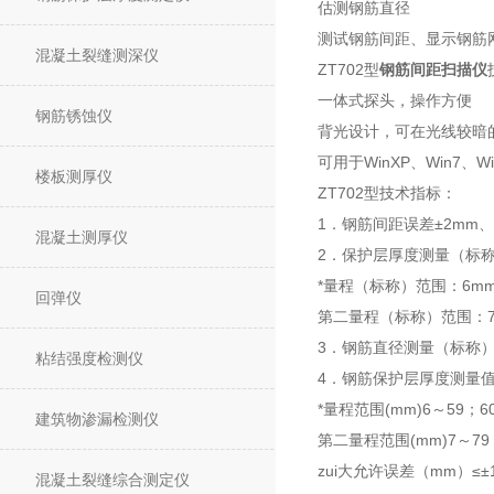
估测钢筋直径
测试钢筋间距、显示钢筋
混凝土裂缝测深仪
ZT702型
钢筋间距扫描仪
一体式探头，操作方便
钢筋锈蚀仪
背光设计，可在光线较暗
可用于WinXP、Win7、
楼板测厚仪
ZT702型
技术指标：
1．钢筋间距误差±2mm
混凝土测厚仪
2．保护层厚度测量（标
*量程（标称）范围：6mm
回弹仪
第二量程（标称）范围：7
3．钢筋直径测量（标称）
粘结强度检测仪
4．钢筋保护层厚度测量值
*量程范围(mm)6～59；6
建筑物渗漏检测仪
第二量程范围(mm)7～79；
zui大允许误差（mm）≤±1
混凝土裂缝综合测定仪