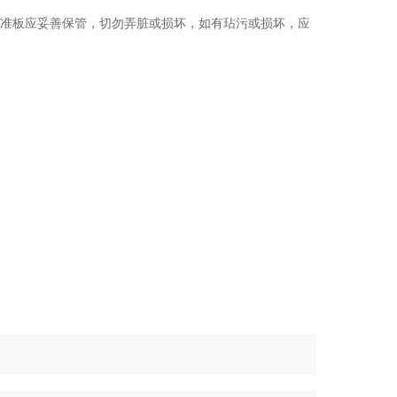
校准板应妥善保管，切勿弄脏或损坏，如有玷污或损坏，应