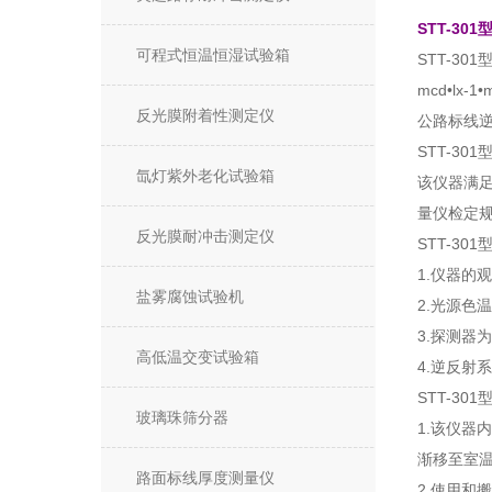
STT-301
可程式恒温恒湿试验箱
STT-3
mcd•l
反光膜附着性测定仪
公路标线逆
STT-301
氙灯紫外老化试验箱
该仪器满足G
量仪检定
反光膜耐冲击测定仪
STT-30
1.仪器的观
盐雾腐蚀试验机
2.光源色温
3.探测器
高低温交变试验箱
4.逆反射系
STT-3
玻璃珠筛分器
1.该仪器
渐移至室
路面标线厚度测量仪
2.使用和