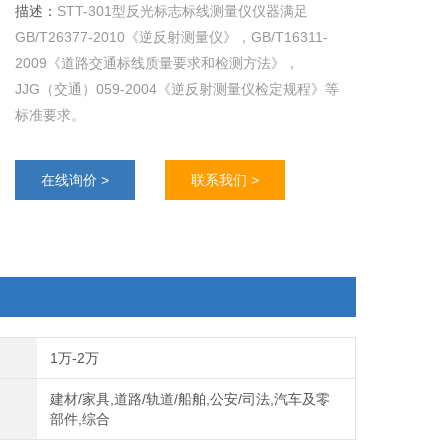
描述：
STT-301型反光标志标线测量仪仪器满足
GB/T26377-2010《逆反射测量仪》，GB/T16311-
2009《道路交通标线质量要求和检测方法》，
JJG（交通）059-2004《逆反射测量仪检定规程》等
标准要求。
在线询价 >
联系我们 >
1万-2万
建材/家具,道路/轨道/船舶,公安/司法,汽车及零
部件,综合