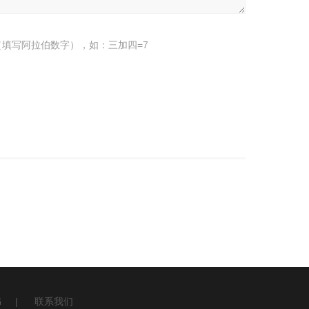
填写阿拉伯数字），如：三加四=7
书
|
联系我们