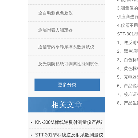
3.测量
全自动测色色差仪
供应商进
4.仪器不
涂层附着力测定器
STT-30
1、逆反射
通信管内壁静摩擦系数测试仪
2、黑色调
3、白色标
反光膜防粘纸可剥离性能测试仪
4、黄色标
5、充电器
更多分类
6、产品说
7、校准证
相关文章
8、产品生
KN-308M标线逆反射测量仪产品详细介绍
STT-301型标线逆反射系数测量仪现场操作步骤