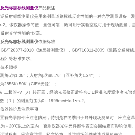
型
反光标志标线测量仪
产品概述
01型逆反射标线测量仪是用来测量道路标线反光性能的一种光学测量设备，
x-1•m-2。该仪器操作简便，量值可靠，既可用于实验室也可用于现场测
反射光学性能的*仪器。
型
反光标志标线测量仪
依据标准
B/T26377-2010《逆反射测量仪》，GB/T16311-2009《道路交通
规程》等标准要求。
1型技术指标
测角α为1.05°；入射角β为88.76°（互补角为1.24°）；
为2856K±50K（CIEA光源）；
为硅二极管+V（λ）较正器，经滤光器修正后符合CIE标准光度观测者光谱
数（R’）的测量范围为0～1999mcd•lx-1•m-2。
01型仪器维护及注意事项
内置有光学部件应注意防潮，特别是在冬季用于野外现场测量时，应注意温
温为＋20℃以上的室内，否则仪器光学元件部件表面会因结霜而影响使用
搬运过程中，应注意防震，轻拿轻放，以防损坏部件或造成量值失准。