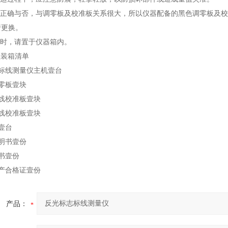
值的正确与否，与调零板及校准板关系很大，所以仪器配备的黑色调零板及
行更换。
用时，请置于仪器箱内。
1型装箱清单
标线测量仪主机壹台
零板壹块
线校准板壹块
线校准板壹块
壹台
明书壹份
书壹份
产合格证壹份
产品：