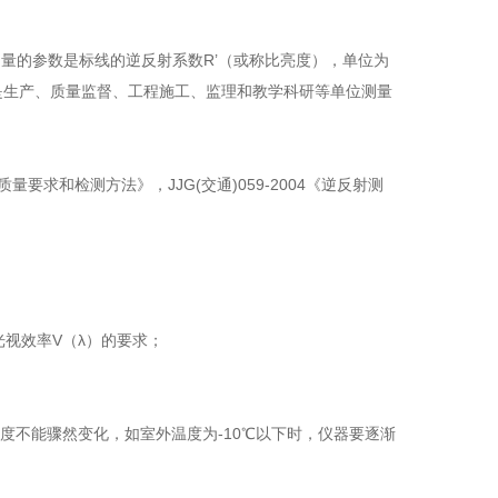
测量的参数是标线的逆反射系数R’（或称比亮度），单位为
量，是生产、质量监督、工程施工、监理和教学科研等单位测量
标线质量要求和检测方法》，JJG(交通)059-2004《逆反射测
光视效率V（λ）的要求；
度不能骤然变化，如室外温度为-10℃以下时，仪器要逐渐
。