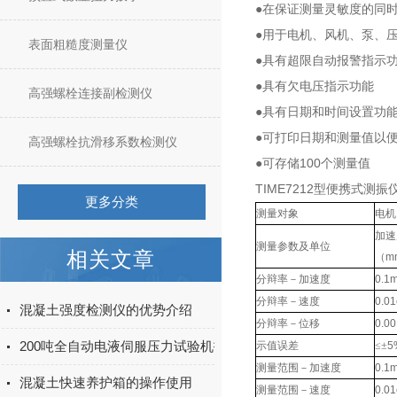
●在保证测量灵敏度的同
●用于电机、风机、泵、
表面粗糙度测量仪
●具有超限自动报警指示
●具有欠电压指示功能
高强螺栓连接副检测仪
●具有日期和时间设置功
●可打印日期和测量值以
高强螺栓抗滑移系数检测仪
100
●可存储
个测量值
TIME7212型便携式测振
更多分类
测量对象
电机
加速
测量参数及单位
相关文章
（
m
分辩率－加速度
0.1m
分辩率－速度
0.01
混凝土强度检测仪的优势介绍
分辩率－位移
0.0
200吨全自动电液伺服压力试验机技术参数
示值误差
≤±
5
测量范围－加速度
0.1m
混凝土快速养护箱的操作使用
测量范围－速度
0.01