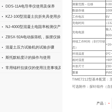
测量范围－位移
0.0
DDS-11A电导率仪使用及保养
数据存储
100
KZJ-100型混凝土抗折夹具使用步骤
工作电压
6V
充电时间
≤
13
NJ-4000型混凝土电阻率检测仪产品简介
输入
充电电源
600
ZBSX-92A电动振筛机，振摆仪操作使用和保养
持续工作时间（非打印状
>16
混凝土压力试验机的试验步骤
态）
环境温度
0
℃
斯托默粘度计的操作与使用
相对湿度
<90
外形尺寸
230
常用锚杆拉拔仪的使用注意事项及常见故障排除
重量
约
6
TIME7212型
基本配置：
可选附件：探针组件（含
产品：