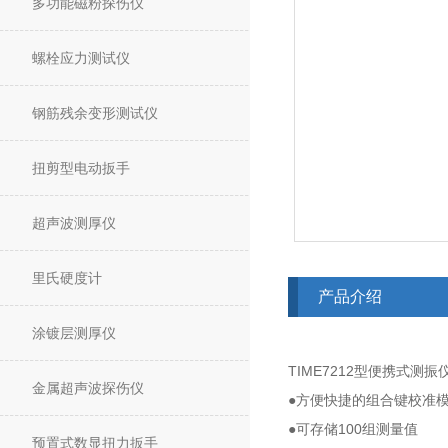
多功能磁粉探伤仪
螺栓应力测试仪
钢筋残余变形测试仪
扭剪型电动扳手
超声波测厚仪
里氏硬度计
产品介绍
涂镀层测厚仪
TIME7212型便携式测振
金属超声波探伤仪
●方便快捷的组合键校准
100
●可存储
组测量值
预置式数显扭力扳手