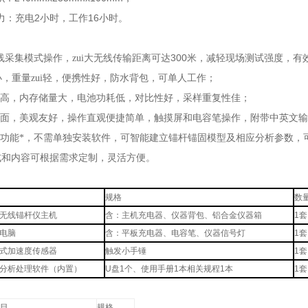
2
16
力：充电
小时，工作
小时。
300
线采集模式操作，zui大无线传输距离可达
米，减轻现场测试强度，有
i小，重量zui轻，便携性好，防水背包，可单人工作；
高，内存储量大，电池功耗低，对比性好，采样重复性佳；
面，美观友好，操作直观便捷简单，触摸屏和电容笔操作，附带中英文输
功能*，不需单独安装软件，可智能建立锚杆锚固模型及相应分析参数，
式和内容可根据需求定制，灵活方便。
规格
数
无线锚杆仪主机
含：主机充电器、仪器背包、铝合金仪器箱
1
套
电脑
含：平板充电器、电容笔、仪器信号灯
1
套
式加速度传感器
触发小手锤
1
套
分析处理软件（内置）
U
盘
1
个、使用手册
1
本相关规程
1
本
1
套
目
规格