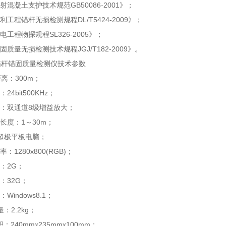
GB50086-2001
射混凝土支护技术规范
》；
DL/T5424-2009
利工程锚杆无损检测规程
》；
SL326-2005
电工程物探规程
》；
JGJ/T182-2009
固质量无损检测技术规程
》。
锚杆锚固质量检测仪
技术参数
300m
距离：
；
24bit500KHz
：
；
8
：双通道
级增益放大；
1
30m
长度：
～
；
超极平板电脑；
1280x800(RGB)
率：
；
2G
：
；
32G
：
；
Windows8.1
：
；
2.2kg
量：
；
240mmx235mmx100mm
积：
；