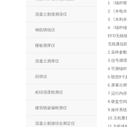
1.
《锚杆喷
2.
《水电水
混凝土裂缝测深仪
3.
《水利水
4.
《锚杆锚
钢筋锈蚀仪
EFD无线
无线通信
楼板测厚仪
2.
采样参数
3.
信号调理
混凝土测厚仪
4.
可测锚杆
回弹仪
5.
8
联想
寸
6.
屏幕分辨
粘结强度检测仪
7.
运行内存
8.
硬盘空间
建筑物渗漏检测仪
9.
操作系统
10.
主机重
混凝土裂缝综合测定仪
11.
主机体