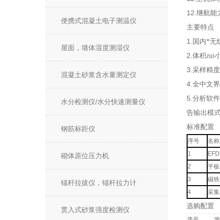
12.
继航能
便携式混凝土电子测温仪
主要特点
1.
国内*无
屋面，墙体湿度测湿仪
2.
体积zu
3.
采样精度
混凝土砂浆含水量测定仪
4.
全中文界
5.
分析软件
水分检测仪/水分快速测量仪
告输出模
标准配置
钢筋标距仪
序号
名称
1
EFD
砌体原位压力机
2
平板
3
磁铁
锚杆拉拔仪，锚杆拉力计
4
采集
选购配置
贯入式砂浆强度检测仪
序号
项