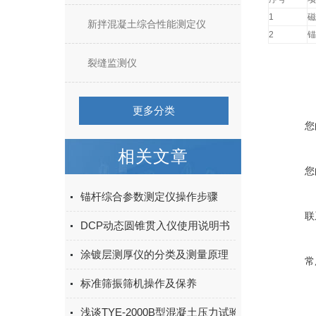
1
磁
新拌混凝土综合性能测定仪
2
锚
裂缝监测仪
更多分类
您
相关文章
您
锚杆综合参数测定仪操作步骤
联
DCP动态圆锥贯入仪使用说明书
涂镀层测厚仪的分类及测量原理
常
标准筛振筛机操作及保养
浅谈TYE-2000B型混凝土压力试验机的注意事项