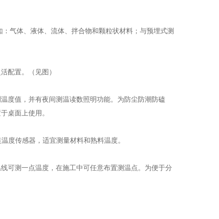
如：气体、液体、流体、拌合物和颗粒状材料；与预埋式测
灵活配置。（见图）
测温度值，并有夜间测温读数照明功能。为防尘防潮防磕
置于桌面上使用。
封装温度传感器，适宜测量材料和熟料温度。
温线可测一点温度，在施工中可任意布置测温点。为便于分