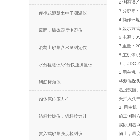
2.测温误差
3.分辨率：
便携式混凝土电子测温仪
4.操作环境
5.显示
屋面，墙体湿度测湿仪
6.电源
7.重量：
混凝土砂浆含水量测定仪
8.主机体积
五、JDC
水分检测仪/水分快速测量仪
1.用主机
将测温探
钢筋标距仪
温度数据
头插入孔
砌体原位压力机
2. 用主
施工测温方
锚杆拉拔仪，锚杆拉力计
实际测温点
贯入式砂浆强度检测仪
物上，温