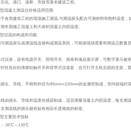
、石化、港口、道桥、市政等基本建设工程。
-2型混凝土测温仪价格适用范围
用于各类建筑工程的现场施工测温,与测温探头配合可测材料和熟料温度，
可测冬期施工混凝土和大体积混凝土内部温度。
-2型仪器的构成和功能
别与测温探头或测温线连接构成测温系统，可根据现场需要和测温点数量
携式仪表，设有电源开关、照明开关、插座和液晶显示屏，可数字显示被
密封性良好的薄膜轻触开关和背带式仪器套，也可打开主机后面的支架，
插头、导线、手柄和外径为Φ5mm×220mm的金属管制成，管内前端
温线由插头、导线和温度传感器制成，适宜测量混凝土内部温度，每支测
每支测温线的插头都有贴有相应长度规格的标签。
-2型主要技术指标
围：-30℃～130℃