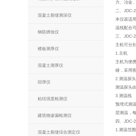
力、冶金
二、JDC
混凝土裂缝测深仪
本仪器适
温线配合
钢筋锈蚀仪
三、JDC
主机可分
楼板测厚仪
1.主机
主机为便
混凝土测厚仪
碰，采用
2.测温探头
回弹仪
测温探头由
3.测温线
粘结强度检测仪
预埋式测
层测温，
建筑物渗漏检测仪
四、JDC
1.测温范
混凝土裂缝综合测定仪