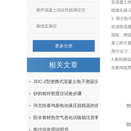
在混凝土
新拌混凝土综合性能测定仪
线插头插
3. 用主
裂缝监测仪
在浇筑混
温线，测
屏上即可
更多分类
用方法“2"
4.夜间测
相关文章
在夜间或
JDC-2型便携式混凝土电子测温仪使用方法
砂的相对密度仪试验步骤
河北恒泰鸿基电动液压脱模器的使用说明书
您
防水卷材热空气老化试验箱注意事项
您
电沙浴使用说明书