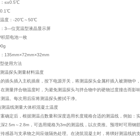
：≤±0.5℃
0.1℃
温度：-20℃～50℃
方式：3―位宽温型液晶显示屏
：9V积层电池一枚
200g
：135mm×72mm×32mm
-2型使用方法
与测温探头测量材料温度
头的插头插入主机插座，按下电源开关，将测温探头金属杆插入被测物中，
。在测量拌合物温度时，为避免测温探头与拌合物中的硬物过度撞击而影
中测温。每次用后应将测温探头擦拭干净。
机与测温线测量大体积混凝土温度
案确定后，根据测温点数量和深度选用长度规格合适的测温线，例如：实际测
深2.5m～2.8m，可选用规格为3m的测温线，以次类推。预埋时可用
度传感器与支承物之间应做隔热处理。在浇筑混凝土时，将绑好测温线的