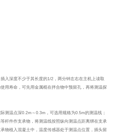
插入深度不少于其长度的1/2，两分钟左右在主机上读取
响使用寿命，可先用金属棍在拌合物中预留孔，再将测温探
温点深0.2m～0.3m，可选用规格为0.5m的测温线；
钢筋等杆件作支承物，将测温线按照纵向测温点距离绑在支承
支承物植入混凝土中，温度传感器处于测温点位置，插头留