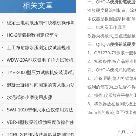
一、QHQ-A
便携铅笔硬度
相关文章
涂膜硬度是涂料制造、涂
本仪器是根据国家标准“涂
稳定土电动液压制件脱模机操作与使用
二、结构及工作原理
HC-2型氧指数测定仪简介
仪器为机械式¸三点接触被
三、QHQ-A
便携铅笔硬度
土工布耐静水压测定仪试验规程
1、GB1279-79涂膜一
WDW-20A型双臂电子拉力试验机产品简介
2、实验条件:按产品标
四、QHQ-A便携式铅笔
TYE-2000型压力试验机安装调试及注意事项
1、准备:用削笔刀将铅笔
混凝土凝结时间测定的贯入阻力法
锐利的笔芯为止(边缘不得
2、操作:仪器放在平整的
水泥试验小磨使用步骤
3、将仪器放在被测试板上
SWJ-1010型钢尺水位仪使用方法
3mm长的痕迹¸直至找出
VBR-Ⅱ型数显砼维勃稠度仪操作使用
产品：
TCRL-30型热流法导热系数测定仪主要技术指标