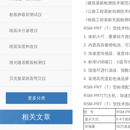
《建筑基桩检测技术规范
《公路工程基桩动测技术
桩基静载荷测试仪
《铁路工程基桩无损检测
RSM-PRT（T）型
技术特
路面水分渗透仪
1.
体积小巧，重量轻方便
2.
内置高容量锂电池，可
路面深度构造仪
3.
加速度传感器、速度传
4.
USB
U
标准
接口，
盘导
激光隧道断面检测仪
5.
现场可进行滤波、指数
贝克曼梁路面弯沉仪
6.
采用高亮度彩色液晶屏
RSM-PRT（T）型
标准配
RSM-PRT(T)
主机；加速
更多分类
RSM-PRT（T）型
技术指
型
号
RSM-PR
相关文章
显示方式
6.4
寸真
存储量
50
万道