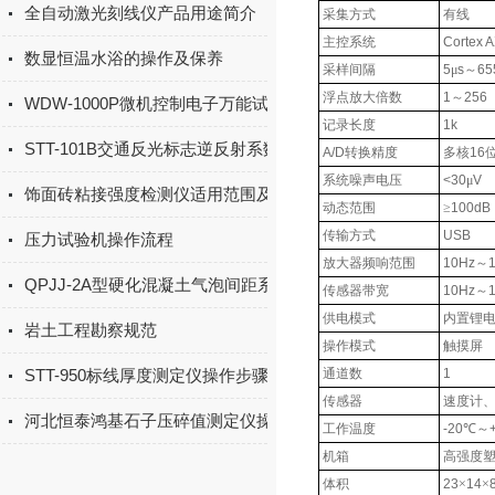
全自动激光刻线仪产品用途简介
采集方式
有线
主控系统
Cortex 
数显恒温水浴的操作及保养
采样间隔
5
μ
s
～
65
浮点放大倍数
1
～
256
WDW-1000P微机控制电子万能试验机技术参数
记录长度
1k
STT-101B交通反光标志逆反射系数检测仪仪器特点
A/D
转换精度
多核
16
系统噪声电压
<30
μ
V
饰面砖粘接强度检测仪适用范围及标准
动态范围
≥
100dB
传输方式
USB
压力试验机操作流程
放大器频响范围
10Hz
～
QPJJ-2A型硬化混凝土气泡间距系数分析仪使用方法
传感器带宽
10Hz
～
供电模式
内置锂电
岩土工程勘察规范
操作模式
触摸屏
STT-950标线厚度测定仪操作步骤
通道数
1
传感器
速度计
河北恒泰鸿基石子压碎值测定仪操作规程
工作温度
-20
℃～
机箱
高强度
体积
23
×
14
×