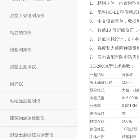
1
、
精钢主体，内置微型
2
HC-L1
、
配备
型便携式
混凝土裂缝测深仪
3
、
中文设置菜单，数据
4
10
、
数值
段折线修正，
钢筋锈蚀仪
5
6
、
超低功耗设计，
小
6
、
强度和力值两种测量
楼板测厚仪
7
、
压力表配有防尘防震
HC-2000A型技术参数：
混凝土测厚仪
一起结构
分体式
液压油缸行程
10mm
回弹仪
显示模式
力值、强
测量范围
0~6.000
粘结强度检测仪
分辨率
0.001KN
峰值保持
有
建筑物渗漏检测仪
数据存储
500
条
数值修正
10
段折线
混凝土裂缝综合测定仪
主体材质
精钢材料