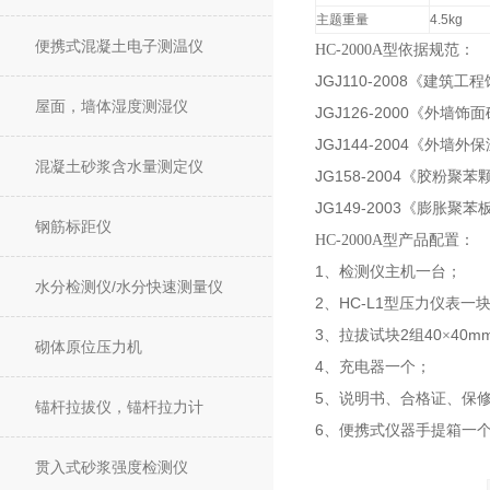
主题重量
4.5kg
便携式混凝土电子测温仪
HC-2000A型依据规范：
JGJ110-2008
《建筑工程
屋面，墙体湿度测湿仪
JGJ126-2000
《外墙饰面
JGJ144-2004
《外墙外保
混凝土砂浆含水量测定仪
JG158-2004
《胶粉聚苯
JG149-2003
《膨胀聚苯
钢筋标距仪
HC-2000A型产品配置：
1
、检测仪主机一台；
水分检测仪/水分快速测量仪
2
HC-L1
、
型压力仪表一
3
2
40
40m
、拉拔试块
组
×
砌体原位压力机
4
、充电器一个；
5
、说明书、合格证、保
锚杆拉拔仪，锚杆拉力计
6
、便携式仪器手提箱一
贯入式砂浆强度检测仪