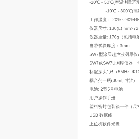
-10℃～50℃(室温测量环
-10℃～300℃(高
工作湿度： 20%～90%R
仪器尺寸: 136(L) mm×72
仪器重量: 176g（包括电
自带试块厚度：3mm
SW7型涂层超声波测厚仪
SW7或SW7U测厚仪器一
标配探头1只（5MHz, Φ1
耦合剂一瓶(30ml, 甘油)
电池: 2节5号电池
用户操作手册
塑料密封包装箱一件（尺寸18c
USB 数据线
上位机软件光盘