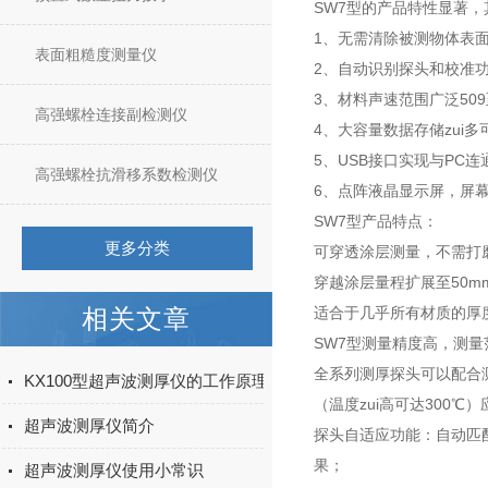
SW7型的产品特性显著，
1、无需清除被测物体表
表面粗糙度测量仪
2、自动识别探头和校准
3、材料声速范围广泛509至
高强螺栓连接副检测仪
4、大容量数据存储zui多
5、USB接口实现与PC
高强螺栓抗滑移系数检测仪
6、点阵液晶显示屏，屏
SW7型产品特点：
更多分类
可穿透涂层测量，不需打
穿越涂层量程扩展至50m
相关文章
适合于几乎所有材质的厚
SW7型测量精度高，测
全系列测厚探头可以配合
KX100型超声波测厚仪的工作原理大揭秘
（温度zui高可达300℃
超声波测厚仪简介
探头自适应功能：自动匹
果；
超声波测厚仪使用小常识