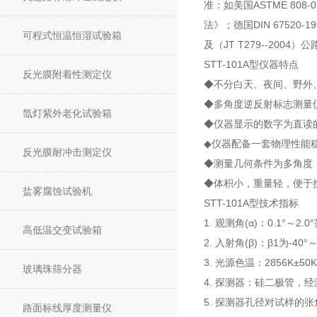
准：如美国ASTME 808
法》；德国DIN 67520
可程式恒温恒湿试验箱
及（JT T279--200
STT-101A型仪器特点
反光膜附着性测定仪
◆不分白天、夜间、野外
◆多角度逆反射标志测量
氙灯紫外老化试验箱
◆仪器显示的数字为直读的逆
◆仪器配备一套物理性能
反光膜耐冲击测定仪
◆测量几何条件为多角度
◆体积小，重量轻，便于
盐雾腐蚀试验机
STT-101A型技术指标
1. 观测角(α)：0.1°～2
高低温交变试验箱
2. 入射角(β)：β1为-4
3. 光源色温：2856K±50K
玻璃珠筛分器
4. 探测器：硅二极管，经
5. 探测器孔径对试样的张角
路面标线厚度测量仪