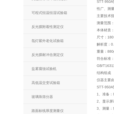
STT-9
性广、测
可程式恒温恒湿试验箱
主要技术
测量范围：-
反光膜附着性测定仪
本体材质
尺寸：180×
氙灯紫外老化试验箱
解析度：0.
重量：880
反光膜耐冲击测定仪
符合标准：E
GB/T1631
盐雾腐蚀试验机
结构组成
仪器主要
高低温交变试验箱
STT-9
1、准备
玻璃珠筛分器
2、显示
3、测量
路面标线厚度测量仪