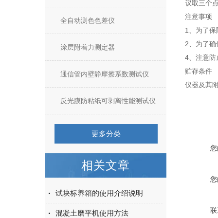
议取三个
注意事项
全自动测色色差仪
1、为了
2、为了
涂层附着力测定器
4、注意
贮存条件
通信管内壁静摩擦系数测试仪
仪器及其
反光膜防粘纸可剥离性能测试仪
更多分类
您
相关文章
您
试块标养箱的使用介绍说明
联
混凝土磨平机使用方法