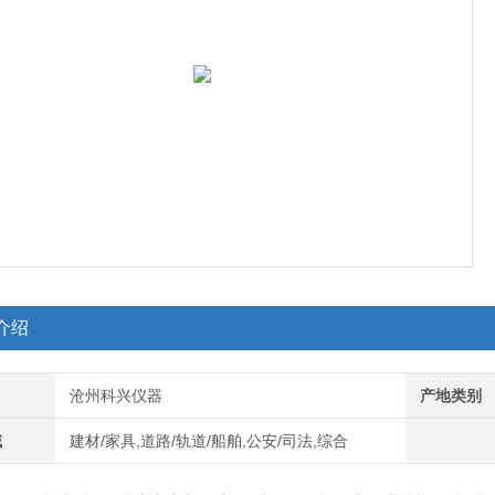
介绍
沧州科兴仪器
产地类别
域
建材/家具,道路/轨道/船舶,公安/司法,综合