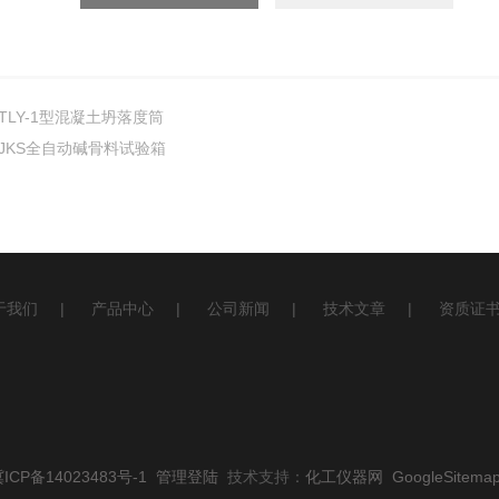
TLY-1型混凝土坍落度筒
JKS全自动碱骨料试验箱
于我们
|
产品中心
|
公司新闻
|
技术文章
|
资质证
CP备14023483号-1
管理登陆
技术支持：
化工仪器网
GoogleSitema