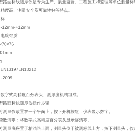
50A型路面标线测厚仪是专为生产、质量监督、工程施工和监理等单位测
量精度高、测量安全及可靠性好等特点。
指标
12mm-+12mm
：电镀铝质
70×76
01mm
g
N13197EN13212
1-2009
由数字式高精度百分表头、测厚度机构组成。
50A型路面标线测厚仪操作步骤
：将测量仪放置在一个平面上，按下开机按钮，仪表显示数字。
屏读数清零：将数字式高精度百分表头显示屏清零。
：将测量底座置于柏油路上面，测量头位于被测标线上方，按下测量头，仪